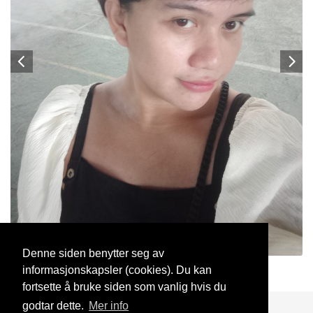
Denne siden benytter seg av
informasjonskapsler (cookies). Du kan
Effa
1 Aug, 2024
fortsette å bruke siden som vanlig hvis du
godtar dette.
Mer info
Blogg
Support
Kontakt oss