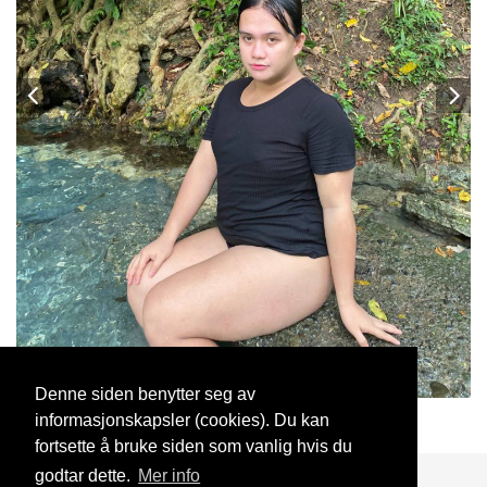
Denne siden benytter seg av
informasjonskapsler (cookies). Du kan
Effa
1 Aug, 2024
fortsette å bruke siden som vanlig hvis du
godtar dette.
Mer info
Blogg
Support
Kontakt oss