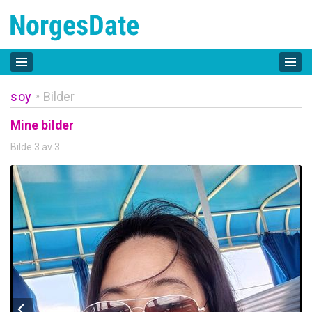
soy
Bilder
»
Mine bilder
Bilde 3 av 3