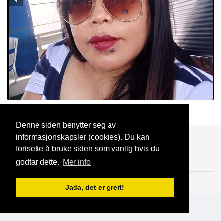
soy
19 Jul, 2024
Denne siden benytter seg av
informasjonskapsler (cookies). Du kan
Blogg
Support
Kontakt oss
fortsette å bruke siden som vanlig hvis du
godtar dette.
Mer info
Brukeravtale
Personvern
© 2023 NorgesDate
Jada, det er greit!