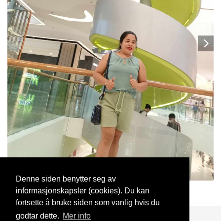
Denne siden benytter seg av
informasjonskapsler (cookies). Du kan
soy
19 Jul, 2024
fortsette å bruke siden som vanlig hvis du
godtar dette.
Mer info
Blogg
Support
Kontakt oss