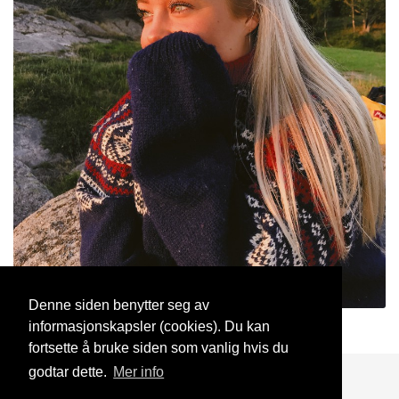
Denne siden benytter seg av
informasjonskapsler (cookies). Du kan
martinekob
31 Mar, 2019
fortsette å bruke siden som vanlig hvis du
godtar dette.
Mer info
Blogg
Support
Kontakt oss