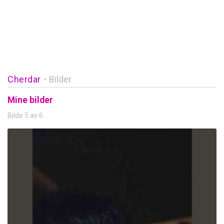
Cherdar
Bilder
»
Mine bilder
Bilde 5 av 6