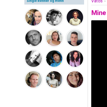
Vatos
Single kvinner og menn
»
Mine 