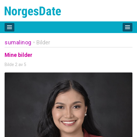
sumalinog
Bilder
»
Mine bilder
Bilde 2 av 5