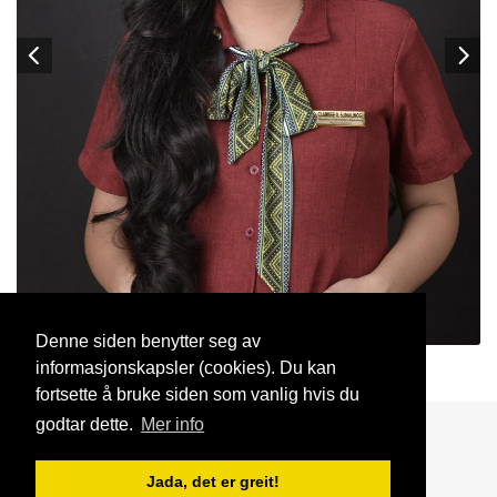
Denne siden benytter seg av
informasjonskapsler (cookies). Du kan
sumalinog
2 Mai, 2024
fortsette å bruke siden som vanlig hvis du
godtar dette.
Mer info
Blogg
Support
Kontakt oss
Jada, det er greit!