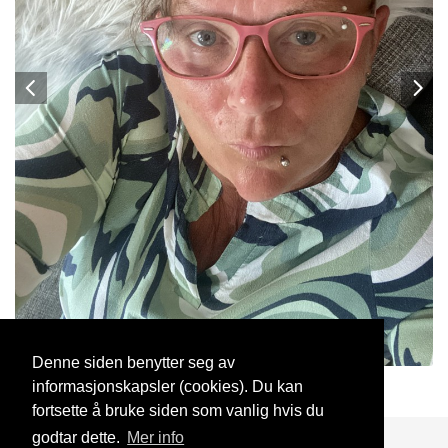
Denne siden benytter seg av
informasjonskapsler (cookies). Du kan
Alvejenta69
17 Mar, 2024
fortsette å bruke siden som vanlig hvis du
godtar dette.
Mer info
Blogg
Support
Kontakt oss