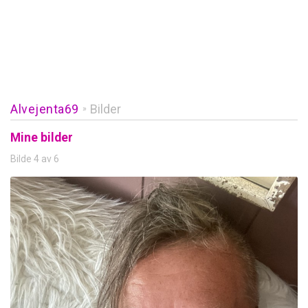
Alvejenta69
Bilder
»
Mine bilder
Bilde 4 av 6