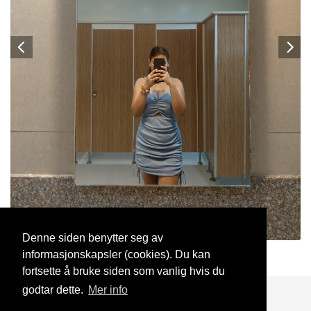
Denne siden benytter seg av
informasjonskapsler (cookies). Du kan
mytha
5 Mar, 2024
fortsette å bruke siden som vanlig hvis du
godtar dette.
Mer info
Blogg
Support
Kontakt oss