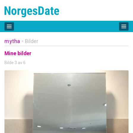
mytha
Bilder
»
Mine bilder
Bilde 3 av 6