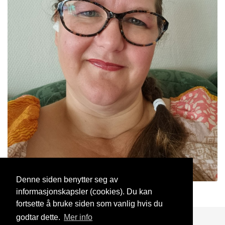
Denne siden benytter seg av
informasjonskapsler (cookies). Du kan
Lillannh
3 Mar, 2024
fortsette å bruke siden som vanlig hvis du
godtar dette.
Mer info
Blogg
Support
Kontakt oss