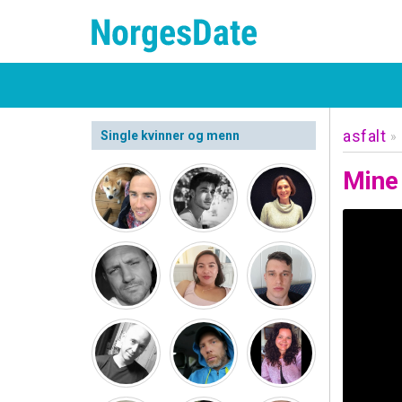
asfalt
Single kvinner og menn
»
Mine 