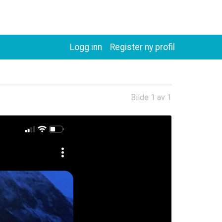
Logg inn
Register ny profil
Bilde 1 av 1