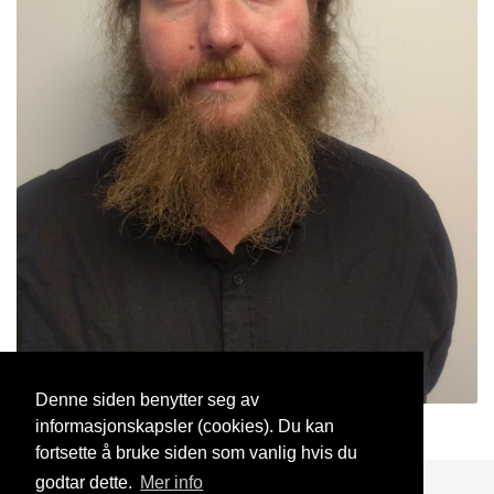
Denne siden benytter seg av
informasjonskapsler (cookies). Du kan
EirikSeeberg
26 Okt, 2023
fortsette å bruke siden som vanlig hvis du
godtar dette.
Mer info
Blogg
Support
Kontakt oss