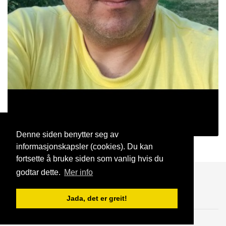
Denne siden benytter seg av
informasjonskapsler (cookies). Du kan
Alexx
20 Okt, 2023
fortsette å bruke siden som vanlig hvis du
godtar dette.
Mer info
Blogg
Support
Kontakt oss
Jada, det er greit!
Brukeravtale
Personvern
© 2023 NorgesDate