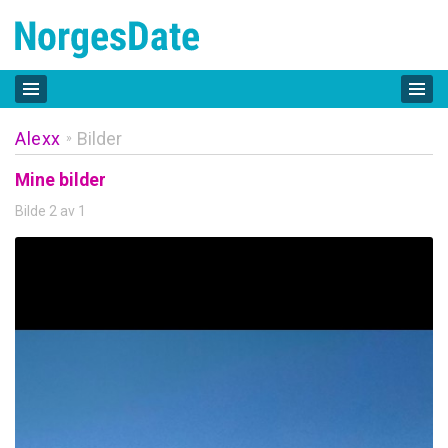
Alexx
Bilder
»
Mine bilder
Bilde 2 av 1