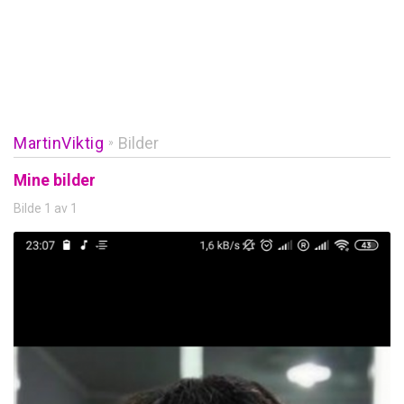
MartinViktig
Bilder
»
Mine bilder
Bilde 1 av 1