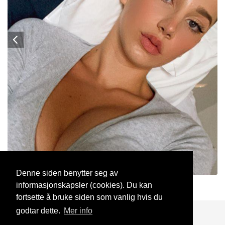
Denne siden benytter seg av
informasjonskapsler (cookies). Du kan
Smørsbroen
17 Sep, 2023
fortsette å bruke siden som vanlig hvis du
godtar dette.
Mer info
Blogg
Support
Kontakt oss