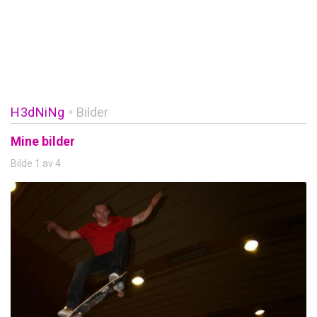
H3dNiNg
Bilder
»
Mine bilder
Bilde 1 av 4