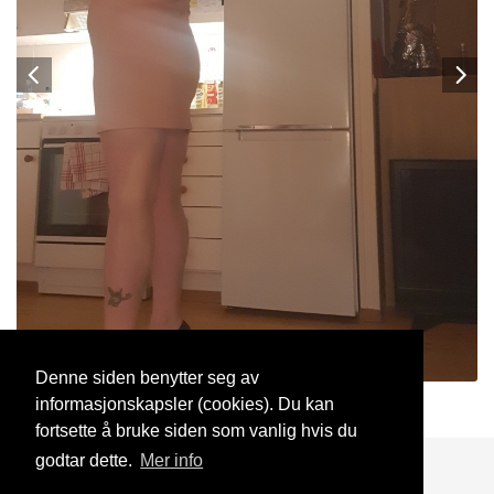
Denne siden benytter seg av
informasjonskapsler (cookies). Du kan
Monika82
5 Jun, 2023
fortsette å bruke siden som vanlig hvis du
godtar dette.
Mer info
Blogg
Support
Kontakt oss