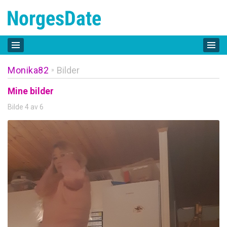
Monika82
Bilder
»
Mine bilder
Bilde 4 av 6