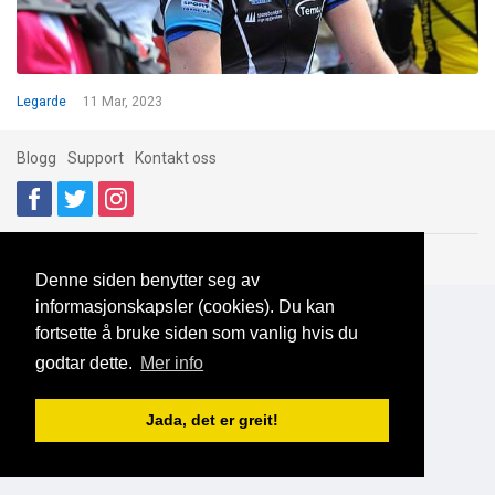
Legarde
11 Mar, 2023
Blogg
Support
Kontakt oss
Brukeravtale
Personvern
© 2023 NorgesDate
Denne siden benytter seg av
informasjonskapsler (cookies). Du kan
fortsette å bruke siden som vanlig hvis du
godtar dette.
Mer info
Jada, det er greit!