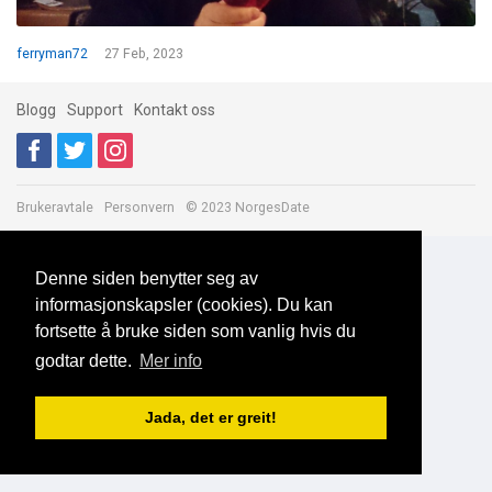
ferryman72
27 Feb, 2023
Blogg
Support
Kontakt oss
Brukeravtale
Personvern
© 2023 NorgesDate
Denne siden benytter seg av
informasjonskapsler (cookies). Du kan
fortsette å bruke siden som vanlig hvis du
godtar dette.
Mer info
Jada, det er greit!