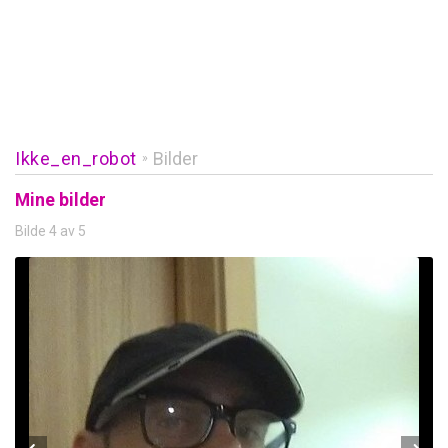
Ikke_en_robot
Bilder
»
Mine bilder
Bilde 4 av 5