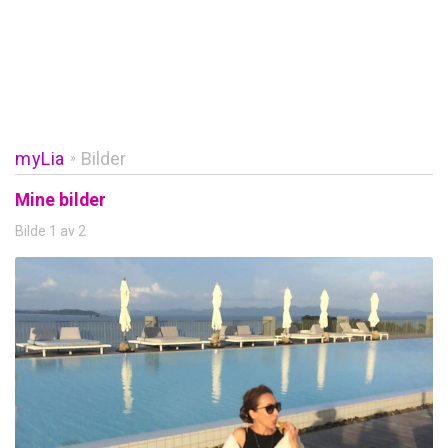
myLia
Bilder
»
Mine bilder
Bilde 1 av 2