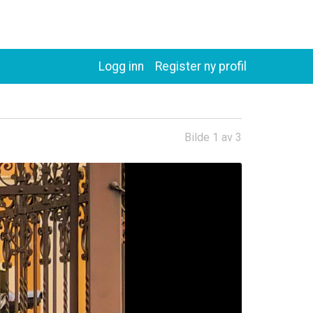
Logg inn
Register ny profil
Bilde 1 av 3