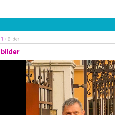
n1
Bilder
»
bilder