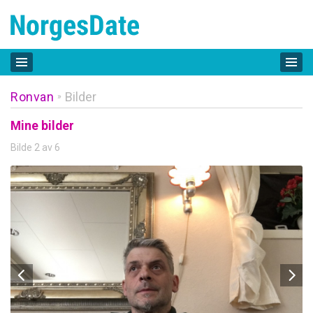
Ronvan
Bilder
»
Mine bilder
Bilde 2 av 6