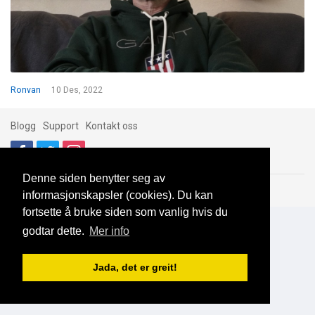
Ronvan
10 Des, 2022
Blogg
Support
Kontakt oss
Denne siden benytter seg av
Brukeravtale
Personvern
© 2023 NorgesDate
informasjonskapsler (cookies). Du kan
fortsette å bruke siden som vanlig hvis du
godtar dette.
Mer info
Jada, det er greit!