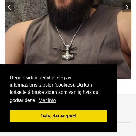
Denne siden benytter seg av
informasjonskapsler (cookies). Du kan
marcus32
18 Okt, 2022
fortsette å bruke siden som vanlig hvis du
godtar dette.
Mer info
Blogg
Support
Kontakt oss
Jada, det er greit!
Brukeravtale
Personvern
© 2023 NorgesDate