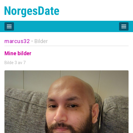
marcus32
Bilder
»
Mine bilder
Bilde 3 av 7