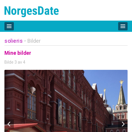
solieris
Bilder
»
Mine bilder
Bilde 3 av 4