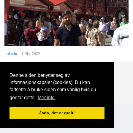
solieris
1 Okt, 2022
Blogg
Support
Kontakt oss
Denne siden benytter seg av
informasjonskapsler (cookies). Du kan
fortsette å bruke siden som vanlig hvis du
Brukeravtale
Personvern
© 2023 NorgesDate
godtar dette.
Mer info
Jada, det er greit!