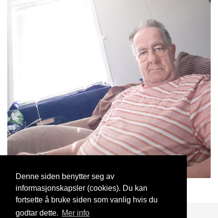
Denne siden benytter seg av
informasjonskapsler (cookies). Du kan
Arvido
2 Jul, 2022
fortsette å bruke siden som vanlig hvis du
godtar dette.
Mer info
Blogg
Support
Kontakt oss