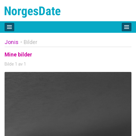
Jonis
Bilder
»
Mine bilder
Bilde 1 av 1