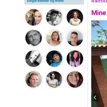
walesk
Single kvinner og menn
Mine 