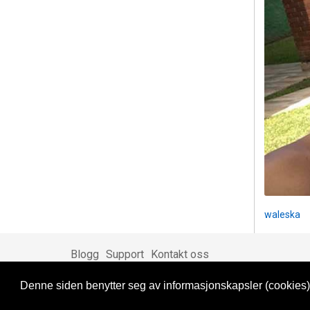
waleska
Blogg
Support
Kontakt oss
Denne siden benytter seg av informasjonskapsler (cookies).
Brukeravtale
Personvern
© 2023 NorgesDate