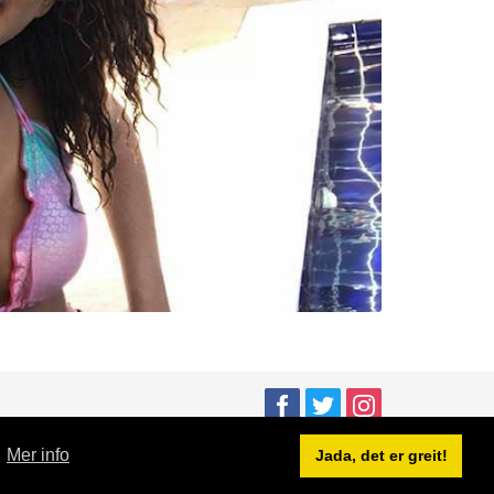
.
Mer info
Jada, det er greit!