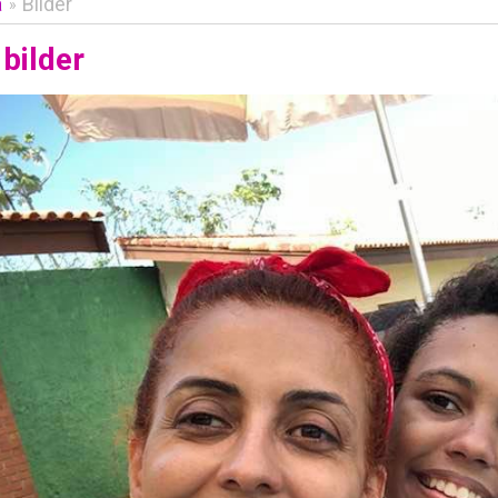
a
Bilder
»
bilder