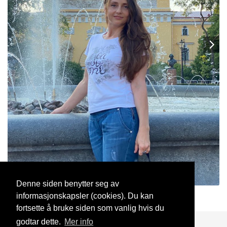
Denne siden benytter seg av
informasjonskapsler (cookies). Du kan
Miila
3 Nov, 2021
fortsette å bruke siden som vanlig hvis du
godtar dette.
Mer info
Blogg
Support
Kontakt oss