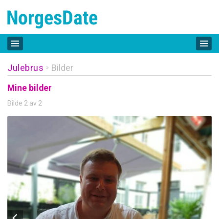
Julebrus
Bilder
»
Mine bilder
Bilde 2 av 2