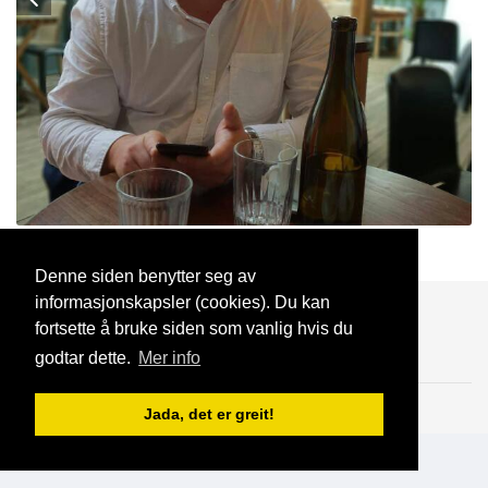
Julebrus
23 Aug, 2021
Denne siden benytter seg av
informasjonskapsler (cookies). Du kan
Blogg
Support
Kontakt oss
fortsette å bruke siden som vanlig hvis du
godtar dette.
Mer info
Brukeravtale
Personvern
© 2023 NorgesDate
Jada, det er greit!