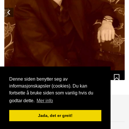
Denne siden benytter seg av
informasjonskapsler (cookies). Du kan
Aziz
22 Aug, 2021
fortsette å bruke siden som vanlig hvis du
godtar dette.
Mer info
Blogg
Support
Kontakt oss
Jada, det er greit!
Brukeravtale
Personvern
© 2023 NorgesDate