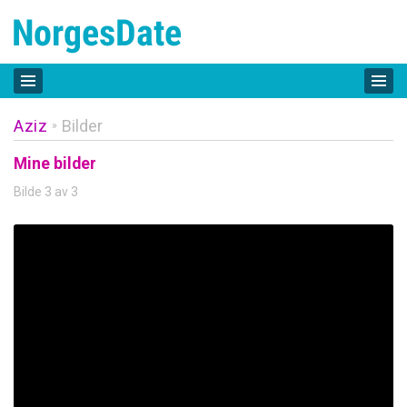
Aziz
Bilder
»
Mine bilder
Bilde 3 av 3