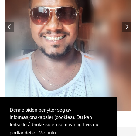
Denne siden benytter seg av
informasjonskapsler (cookies). Du kan
Marcilio
8 Jul, 2021
fortsette å bruke siden som vanlig hvis du
godtar dette.
Mer info
Blogg
Support
Kontakt oss