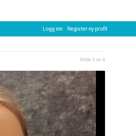
Logg inn
Register ny profil
Bilde 3 av 4