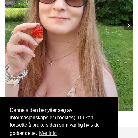
Denne siden benytter seg av
informasjonskapsler (cookies). Du kan
Kogni
7 Jul, 2021
fortsette å bruke siden som vanlig hvis du
godtar dette.
Mer info
Blogg
Support
Kontakt oss