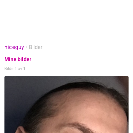
niceguy
Bilder
»
Mine bilder
Bilde 1 av 1