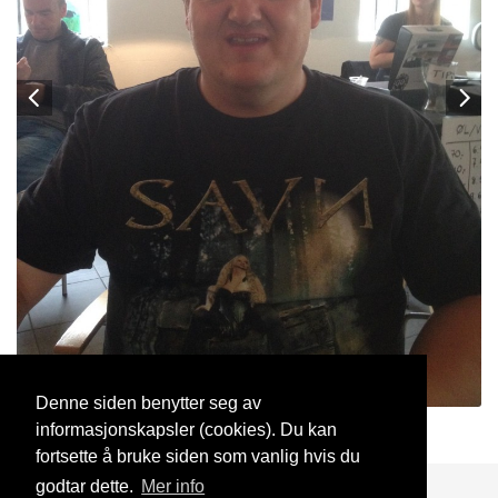
Denne siden benytter seg av
informasjonskapsler (cookies). Du kan
Oss2i18
10 Mai, 2021
fortsette å bruke siden som vanlig hvis du
godtar dette.
Mer info
Blogg
Support
Kontakt oss