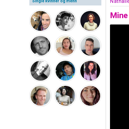
Nathali
Single kvinner og menn
Mine 