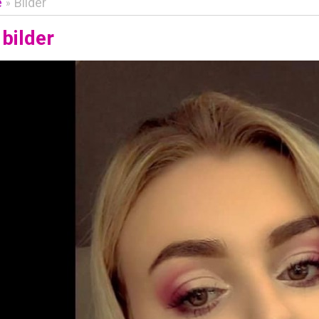
e
Bilder
»
bilder