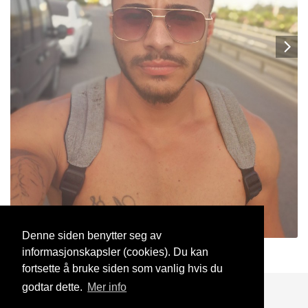
Denne siden benytter seg av
informasjonskapsler (cookies). Du kan
Ayhanozturkt
9 Mai, 2021
fortsette å bruke siden som vanlig hvis du
godtar dette.
Mer info
Blogg
Support
Kontakt oss