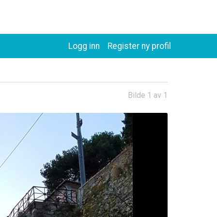
Logg inn
Register ny profil
Bilde 1 av 1