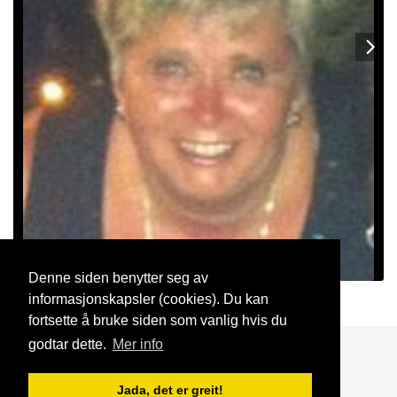
Denne siden benytter seg av
informasjonskapsler (cookies). Du kan
emk
27 Mar, 2021
fortsette å bruke siden som vanlig hvis du
godtar dette.
Mer info
Blogg
Support
Kontakt oss
Jada, det er greit!