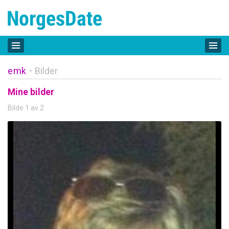
emk
Bilder
»
Mine bilder
Bilde 1 av 2