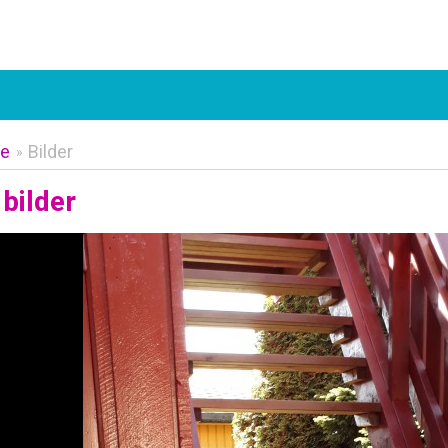
e
Bilder
»
bilder