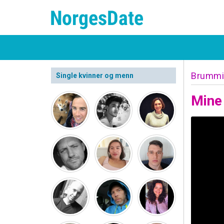
Brummi
Single kvinner og menn
Mine 