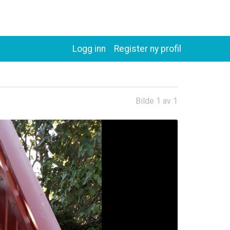
Logg inn
Register ny profil
Bilde 1 av 1