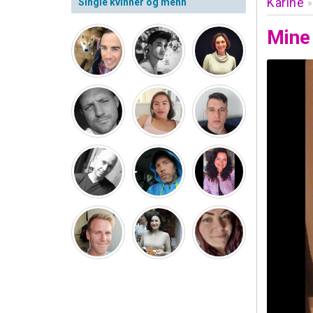
Karine
Single kvinner og menn
»
Mine 