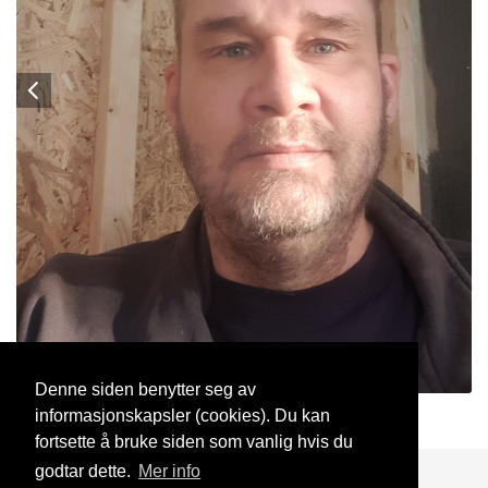
Denne siden benytter seg av
informasjonskapsler (cookies). Du kan
Tore51
17 Mar, 2021
fortsette å bruke siden som vanlig hvis du
godtar dette.
Mer info
Blogg
Support
Kontakt oss