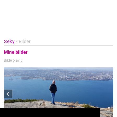
Seky
Bilder
»
Mine bilder
Bilde 5 av 5