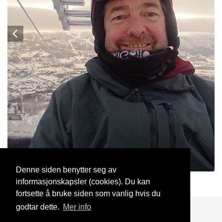
Denne siden benytter seg av
informasjonskapsler (cookies). Du kan
KAL
5 Jan, 2021
fortsette å bruke siden som vanlig hvis du
godtar dette.
Mer info
Blogg
Support
Kontakt oss