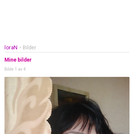
loraN
Bilder
»
Mine bilder
Bilde 1 av 4