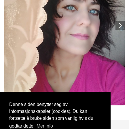
Denne siden benytter seg av
informasjonskapsler (cookies). Du kan
loraN
17 Des, 2020
fortsette å bruke siden som vanlig hvis du
godtar dette.
Mer info
Blogg
Support
Kontakt oss