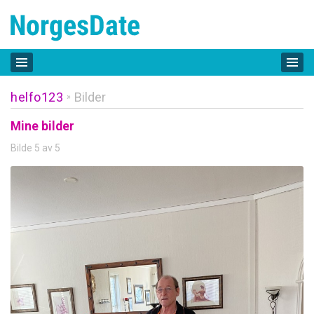
helfo123
Bilder
»
Mine bilder
Bilde 5 av 5