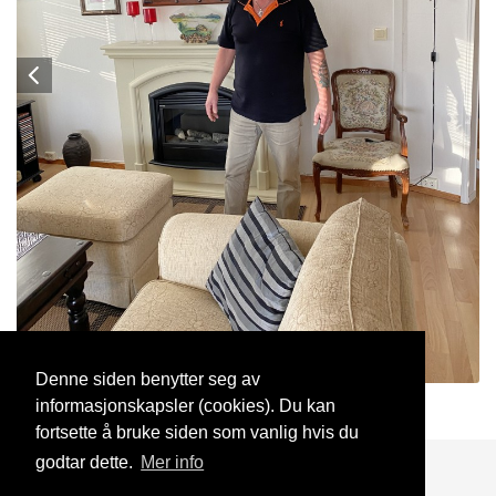
Denne siden benytter seg av
informasjonskapsler (cookies). Du kan
helfo123
15 Nov, 2020
fortsette å bruke siden som vanlig hvis du
godtar dette.
Mer info
Blogg
Support
Kontakt oss