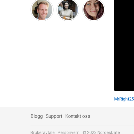
MrRight2
Blogg
Support
Kontakt oss
Brukeravtale
Personvern
© 2023 NorgesDate