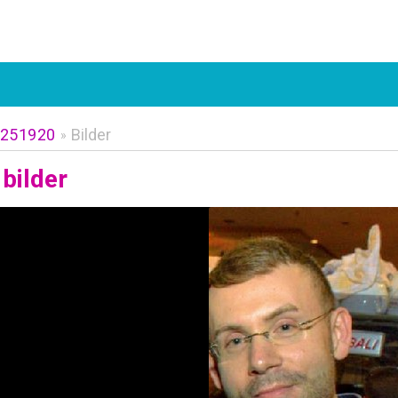
t251920
Bilder
»
bilder