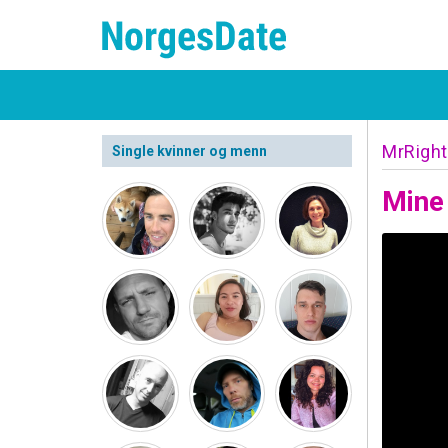
MrRigh
Single kvinner og menn
Mine 