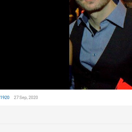
51920
27 Sep, 2020