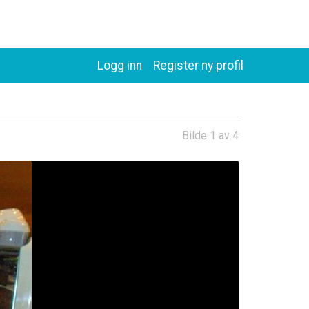
Logg inn
Register ny profil
Bilde 1 av 4