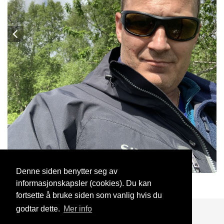
Denne siden benytter seg av
informasjonskapsler (cookies). Du kan
Andy
26 Sep, 2020
fortsette å bruke siden som vanlig hvis du
godtar dette.
Mer info
Blogg
Support
Kontakt oss